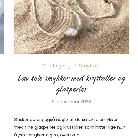
Godt i gang
Smykker
Lav selv smykker med krystaller og
glasperler
6. december 2023
Ønsker du dig også nogle af de smukke smykker
med fine glasperler og krystaller, som hitter lige nu?
g
Krystaller giver dig ro, overskud…