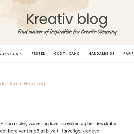
FESTER
GODT I GANG
HÅNDARBEJDE
PAPI
KORATION
ikke Kjær Haukrogh
tivt – hun maler, væver og laver smykker, og hendes skabe
der bare venter på at blive til farverige, kreative