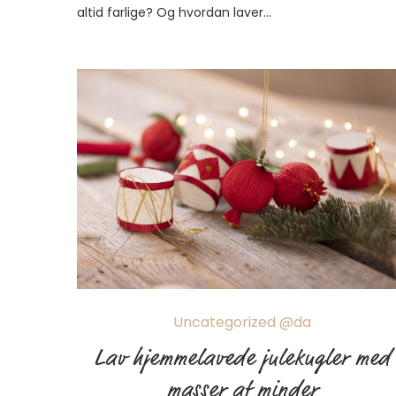
altid farlige? Og hvordan laver…
Uncategorized @da
Lav hjemmelavede julekugler med
masser af minder