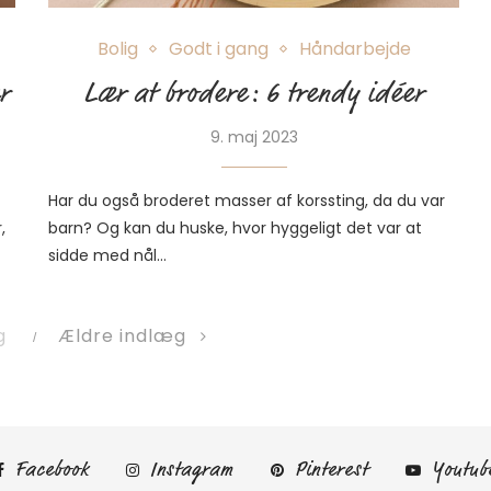
Bolig
Godt i gang
Håndarbejde
r
Lær at brodere: 6 trendy idéer
9. maj 2023
Har du også broderet masser af korssting, da du var
,
barn? Og kan du huske, hvor hyggeligt det var at
sidde med nål…
g
Ældre indlæg
Facebook
Instagram
Pinterest
Youtub