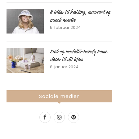
8 idéer til hækling, macramé og
punch needle
5. februar 2024
Støb og modellér trendy home
decor til dit hjem
8. januar 2024
Sociale medier