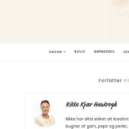
BOLIG
BØRNEKREA
SÆSON
DE
Forfatter
R
Rikke Kjær Haukrogh
Rikke har altid elsket alt krea
bugner af garn, papir og perler, 