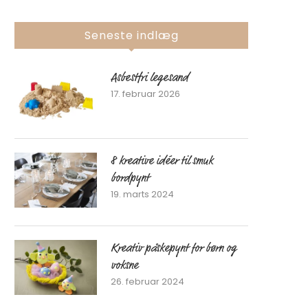
Seneste indlæg
Asbestfri legesand
17. februar 2026
8 kreative idéer til smuk
bordpynt
19. marts 2024
Kreativ påskepynt for børn og
voksne
26. februar 2024