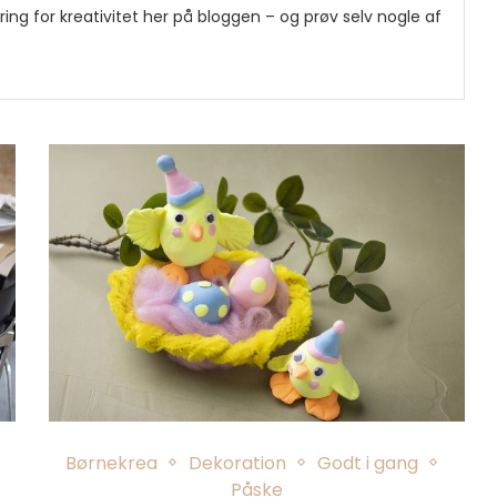
ring for kreativitet her på bloggen – og prøv selv nogle af
Børnekrea
Dekoration
Godt i gang
Påske