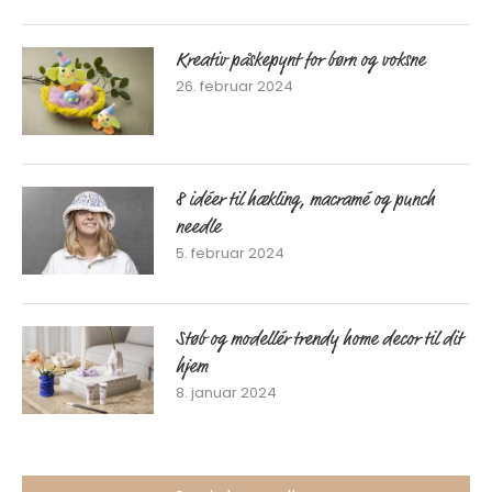
Kreativ påskepynt for børn og voksne
26. februar 2024
8 idéer til hækling, macramé og punch
needle
5. februar 2024
Støb og modellér trendy home decor til dit
hjem
8. januar 2024