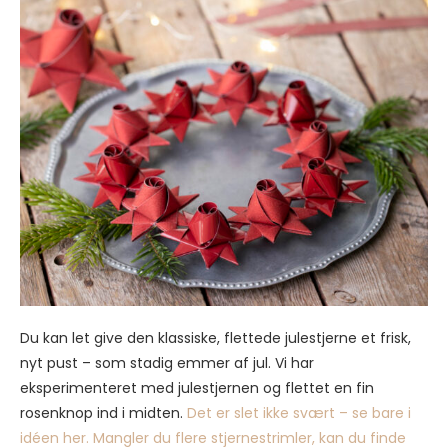
Du kan let give den klassiske, flettede julestjerne et frisk,
nyt pust – som stadig emmer af jul. Vi har
eksperimenteret med julestjernen og flettet en fin
rosenknop ind i midten.
Det er slet ikke svært – se bare i
idéen her.
Mangler du flere stjernestrimler, kan du finde