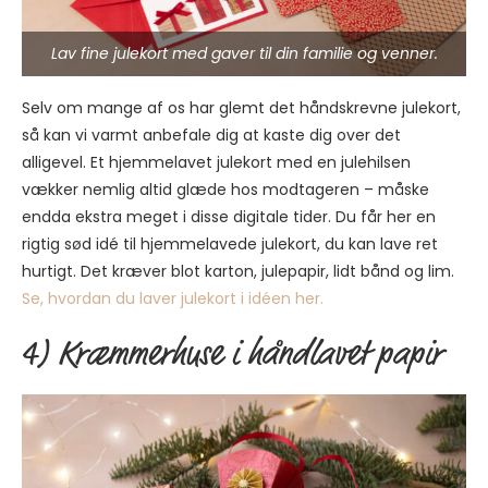
Lav fine julekort med gaver til din familie og venner.
Selv om mange af os har glemt det håndskrevne julekort,
så kan vi varmt anbefale dig at kaste dig over det
alligevel. Et hjemmelavet julekort med en julehilsen
vækker nemlig altid glæde hos modtageren – måske
endda ekstra meget i disse digitale tider. Du får her en
rigtig sød idé til hjemmelavede julekort, du kan lave ret
hurtigt. Det kræver blot karton, julepapir, lidt bånd og lim.
Se, hvordan du laver julekort i idéen her.
4) Kræmmerhuse i håndlavet papir